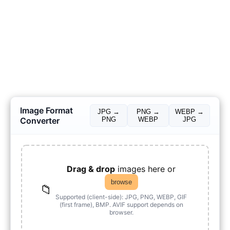
Image Format
JPG →
PNG →
WEBP →
Converter
PNG
WEBP
JPG
Drag & drop
images here or
browse
📁
Supported (client-side): JPG, PNG, WEBP, GIF
(first frame), BMP. AVIF support depends on
browser.