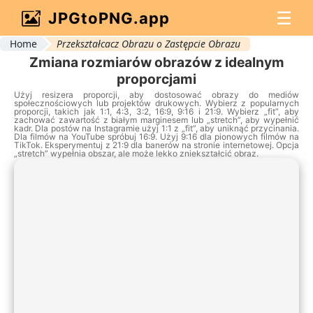
☰
JPGtoPNG.app
Home
Przekształcacz Obrazu o Zastępcie Obrazu
Zmiana rozmiarów obrazów z idealnym
proporcjami
Użyj resizera proporcji, aby dostosować obrazy do mediów
społecznościowych lub projektów drukowych. Wybierz z popularnych
proporcji, takich jak 1:1, 4:3, 3:2, 16:9, 9:16 i 21:9. Wybierz „fit”, aby
zachować zawartość z białym marginesem lub „stretch”, aby wypełnić
kadr. Dla postów na Instagramie użyj 1:1 z „fit”, aby uniknąć przycinania.
Dla filmów na YouTube spróbuj 16:9. Użyj 9:16 dla pionowych filmów na
TikTok. Eksperymentuj z 21:9 dla banerów na stronie internetowej. Opcja
„stretch” wypełnia obszar, ale może lekko zniekształcić obraz.