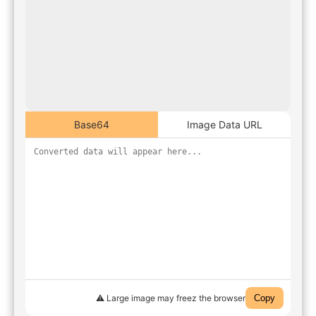
Base64
Image Data URL
⚠️ Large image may freez the browser
Copy