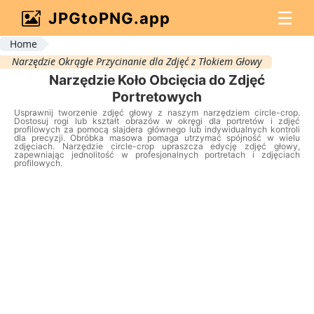
☰
JPGtoPNG.app
Home
Narzędzie Okrągłe Przycinanie dla Zdjęć z Tłokiem Głowy
Narzędzie Koło Obcięcia do Zdjęć
Portretowych
Usprawnij tworzenie zdjęć głowy z naszym narzędziem circle-crop.
Dostosuj rogi lub kształt obrazów w okręgi dla portretów i zdjęć
profilowych za pomocą slajdera głównego lub indywidualnych kontroli
dla precyzji. Obróbka masowa pomaga utrzymać spójność w wielu
zdjęciach. Narzędzie circle-crop upraszcza edycję zdjęć głowy,
zapewniając jednolitość w profesjonalnych portretach i zdjęciach
profilowych.