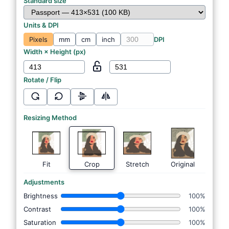
Standard size
Units & DPI
Pixels
mm
cm
inch
DPI
Width × Height (
px
)
Rotate / Flip
Resizing Method
Fit
Crop
Stretch
Original
Adjustments
Brightness
100%
Contrast
100%
Saturation
100%