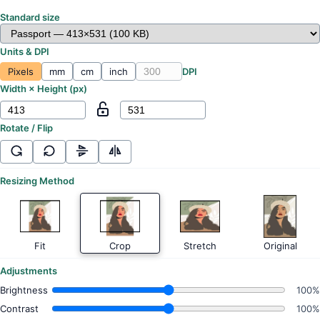
Standard size
Units & DPI
Pixels
mm
cm
inch
DPI
Width × Height (
px
)
Rotate / Flip
Resizing Method
Fit
Crop
Stretch
Original
Adjustments
Brightness
100%
Contrast
100%