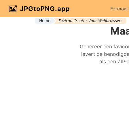
JPGtoPNG.app
Formaat 
Home
Favicon Creator Voor Webbrowsers
Maa
Genereer een favico
levert de benodigde
als een ZIP