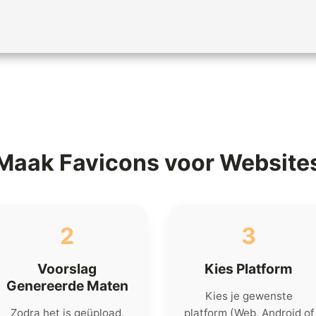
Maak Favicons voor Website
2
3
Voorslag
Kies Platform
Genereerde Maten
Kies je gewenste
Zodra het is geüpload,
platform (Web, Android of