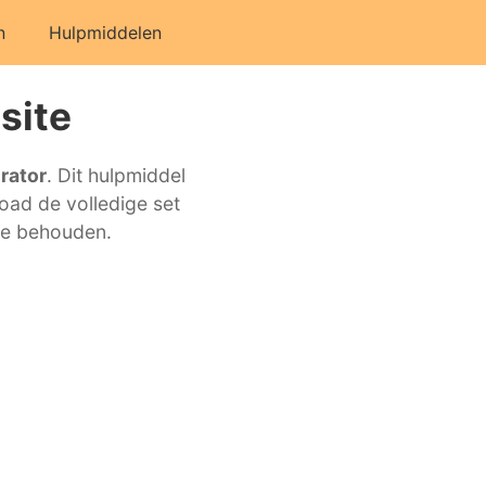
n
Hulpmiddelen
site
rator
. Dit hulpmiddel
oad de volledige set
te behouden.