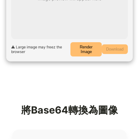
⚠️ Large image may freez the
Render
Download
browser
Image
將Base64轉換為圖像