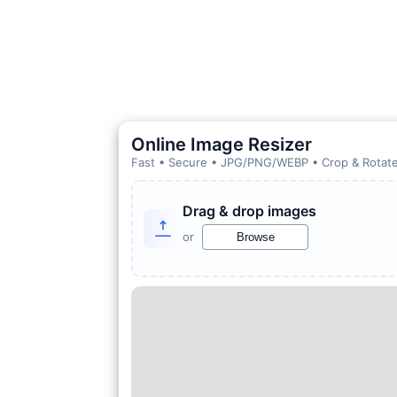
Online Image Resizer
Fast • Secure • JPG/PNG/WEBP • Crop & Rotate
Drag & drop images
or
Browse