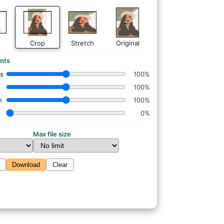
Crop
Stretch
Original
nts
ss
100%
100%
n
100%
0%
Max file size
Download
Clear