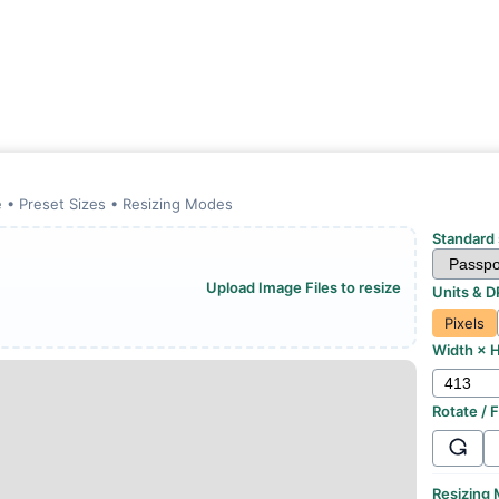
 • Preset Sizes • Resizing Modes
Standard 
Upload Image Files to resize
Units & D
Pixels
Width × H
Rotate / F
Resizing