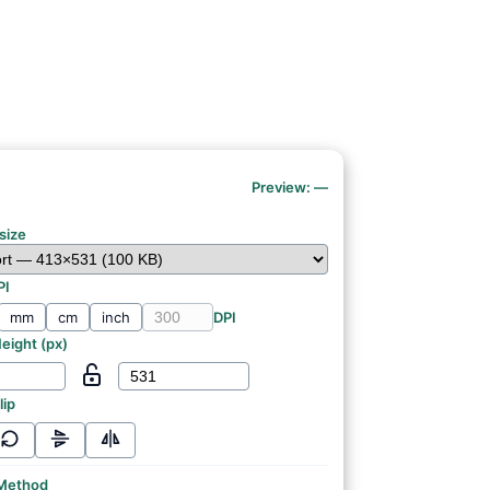
Preview:
—
size
PI
mm
cm
inch
DPI
eight (
px
)
lip
 Method