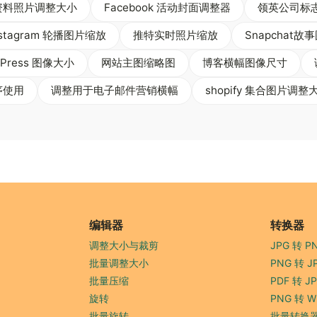
个人资料照片调整大小
Facebook 活动封面调整器
领英公司标
nstagram 轮播图片缩放
推特实时照片缩放
Snapchat
dPress 图像大小
网站主图缩略图
博客横幅图像尺寸
序使用
调整用于电子邮件营销横幅
shopify 集合图片调整
编辑器
转换器
调整大小与裁剪
JPG 转 P
批量调整大小
PNG 转 J
批量压缩
PDF 转 J
旋转
PNG 转 W
批量旋转
批量转换