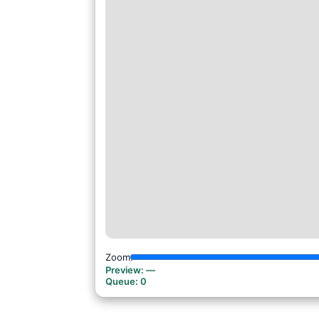
Zoom:
Preview:
—
Queue:
0