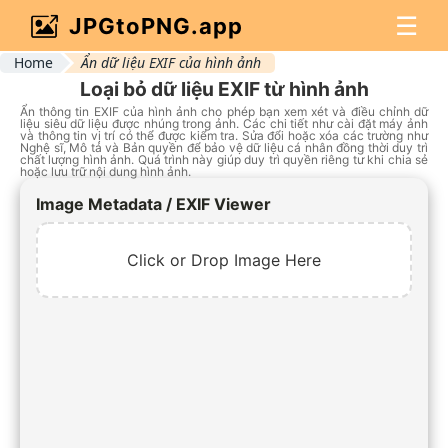
☰
JPGtoPNG.app
Home
Ẩn dữ liệu EXIF của hình ảnh
Loại bỏ dữ liệu EXIF từ hình ảnh
Ẩn thông tin EXIF của hình ảnh cho phép bạn xem xét và điều chỉnh dữ
liệu siêu dữ liệu được nhúng trong ảnh. Các chi tiết như cài đặt máy ảnh
và thông tin vị trí có thể được kiểm tra. Sửa đổi hoặc xóa các trường như
Nghệ sĩ, Mô tả và Bản quyền để bảo vệ dữ liệu cá nhân đồng thời duy trì
chất lượng hình ảnh. Quá trình này giúp duy trì quyền riêng tư khi chia sẻ
hoặc lưu trữ nội dung hình ảnh.
Image Metadata / EXIF Viewer
Click or Drop Image Here