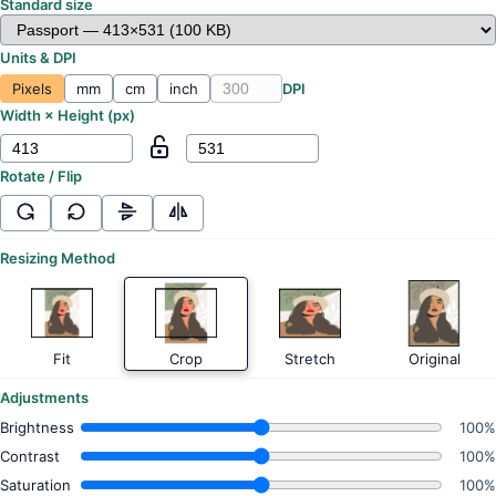
Standard size
Units & DPI
Pixels
mm
cm
inch
DPI
Width × Height (
px
)
Rotate / Flip
Resizing Method
Fit
Crop
Stretch
Original
Adjustments
Brightness
100%
Contrast
100%
Saturation
100%