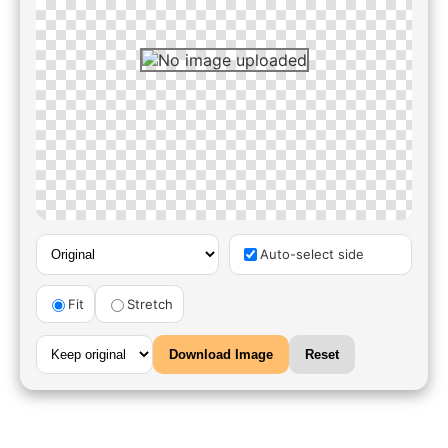
Auto-select side
Fit
Stretch
Download Image
Reset