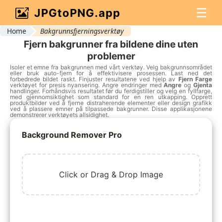
☰
JPGtoPNG.app
Home
Bakgrunnsfjerningsverktøy
Fjern bakgrunner fra bildene dine uten
problemer
Isoler et emne fra bakgrunnen med vårt verktøy. Velg bakgrunnsområdet
eller bruk auto-fjern for å effektivisere prosessen. Last ned det
forbedrede bildet raskt. Finjuster resultatene ved hjelp av
Fjern Farge
verktøyet for presis nyansering. Angre endringer med
Angre
og
Gjenta
handlinger. Forhåndsvis resultatet før du ferdigstiller og velg en fyllfarge,
med gjennomsiktighet som standard for en ren utkapping. Opprett
produktbilder ved å fjerne distraherende elementer eller design grafikk
ved å plassere emner på tilpassede bakgrunner. Disse applikasjonene
demonstrerer verktøyets allsidighet.
Background Remover Pro
Click or Drag & Drop Image