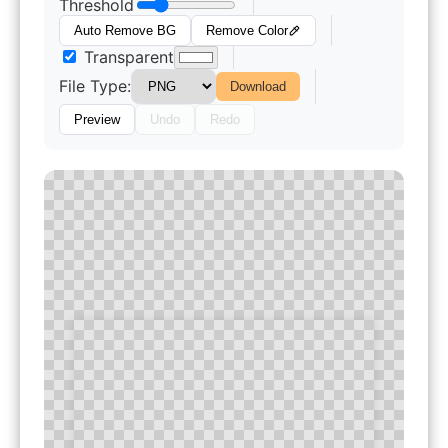
Threshold
Auto Remove BG
Remove Color
Transparent
File Type:
Download
Preview
Undo
Redo