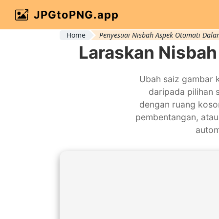
JPGtoPNG.app
Home
Penyesuai Nisbah Aspek Otomati Dala
Laraskan Nisbah
Ubah saiz gambar k
daripada pilihan s
dengan ruang koson
pembentangan, atau 
autom