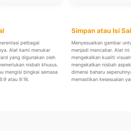
al
Simpan atau Isi Sa
erentasi pelbagai
Menyesuaikan gambar untuk
nya. Alat kami menukar
menjadi mencabar. Alat i
dard yang digunakan oleh
mengekalkan kualiti visual
memerlukan nisbah khusus.
mengekalkan nisbah aspek
au mengisi bingkai semasa
dimensi baharu sepenuhnya
:9 atau 9:16.
memastikan kesesuaian yan