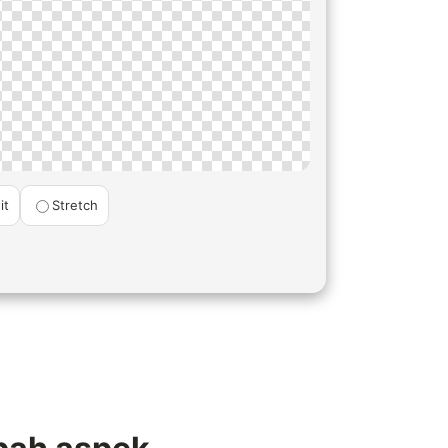
it
Stretch