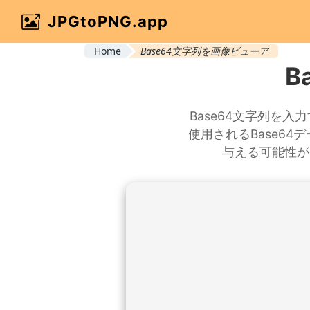
JPGtoPNG.app
Home
Base64文字列を画像ビューア
B
Base64文字列を
使用されるBase6
与える可能性が