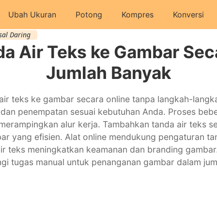
Ubah Ukuran
Potong
Kompres
Konversi
sal Daring
 Air Teks ke Gambar Sec
Jumlah Banyak
ir teks ke gambar secara online tanpa langkah-langka
, dan penempatan sesuai kebutuhan Anda. Proses be
erampingkan alur kerja. Tambahkan tanda air teks s
r yang efisien. Alat online mendukung pengaturan ta
air teks meningkatkan keamanan dan branding gamba
gi tugas manual untuk penanganan gambar dalam juml