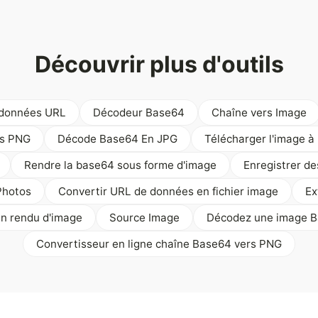
Découvrir plus d'outils
 données URL
Décodeur Base64
Chaîne vers Image
rs PNG
Décode Base64 En JPG
Télécharger l'image à
Rendre la base64 sous forme d'image
Enregistrer d
Photos
Convertir URL de données en fichier image
Ex
en rendu d'image
Source Image
Décodez une image Ba
Convertisseur en ligne chaîne Base64 vers PNG