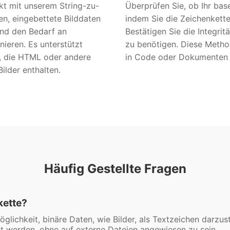
kt mit unserem String-zu-
Überprüfen Sie, ob Ihr bas
en, eingebettete Bilddaten
indem Sie die Zeichenkette
 und den Bedarf an
Bestätigen Sie die Integri
ieren. Es unterstützt
zu benötigen. Diese Method
r, die HTML oder andere
in Code oder Dokumenten z
ilder enthalten.
Häufig Gestellte Fragen
kette?
glichkeit, binäre Daten, wie Bilder, als Textzeichen darzus
 werden, ohne auf externe Dateien angewiesen zu sein.