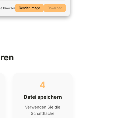
he browser
Render Image
Download
eren
4
Datei speichern
Verwenden Sie die
Schaltfläche