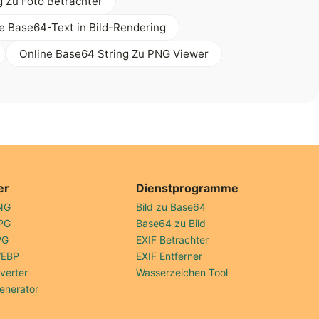
 Zu Foto Betrachter
e Base64-Text in Bild-Rendering
Online Base64 String Zu PNG Viewer
er
Dienstprogramme
NG
Bild zu Base64
PG
Base64 zu Bild
PG
EXIF Betrachter
WEBP
EXIF Entferner
verter
Wasserzeichen Tool
enerator