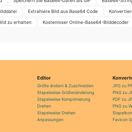
d
Speichern Sie Base64-Daten als GIF
Base64-String
ilddatei
Extrahiere Bild aus Base64 Code
Konvertier
ild zu erhalten
Kostenloser Online-Base64-Bilddecoder
Editor
Konvert
Größe ändern & Zuschneiden
JPG zu P
Stapelweise Größenänderung
PNG zu J
Stapelweise Komprimierung
PDF zu J
Drehen
PNG zu 
Stapelweise Drehen
Stapelkon
Anpassungen
Favicon G