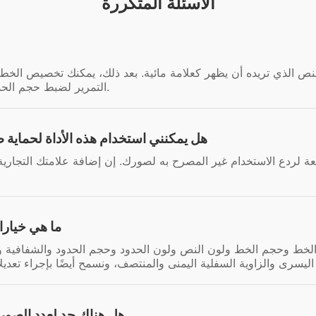
الأسئلة المتكررة
ة النص الذي تريده أن يظهر كعلامة مائية. بعد ذلك، يمكنك تخصيص ال
التمرير لضبط حجم الحدود والشفافية والزاوية والمسافة لتحسينها.
هل يمكنني استخدام هذه الأداة لحماية 
عة لردع الاستخدام غير المصرح به لصورك. إن إضافة علامتك التجاري
ما هي خيارا
الخط وحجم الخط ولون النص ولون الحدود وحجم الحدود والشفافية و
هل هناك حد لعدد الصور 